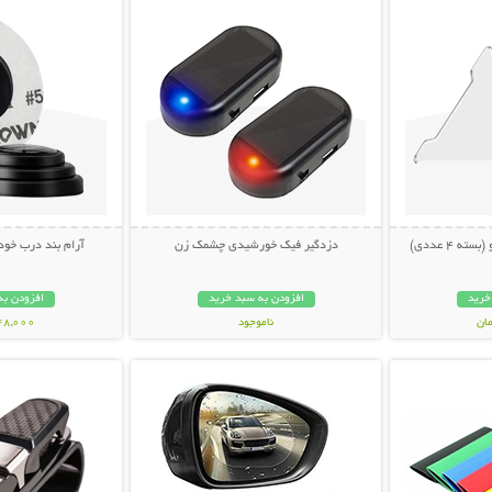
 4 عددی)
دزدگیر فیک خورشیدی چشمک زن
آرام بند درب خودرو (ب
خرید
افزودن به سبد خرید
افزودن به
ناموجود
148,000 تو
بیشتر
نمایش توضیحات بیشتر
نمایش توضی
228,000 تومان