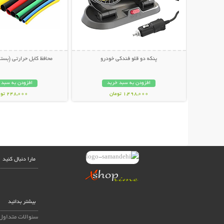
پنکه دو قلو فندکی خودرو
محافظ کابل حرارتی (بسته 100 عدد
افزودن به سبد خرید
افزودن به سبد 
1,498,000 تومان
248,000 تومان
مارا دنبال کنید
بیشتر بدانید
سئوالات متداول