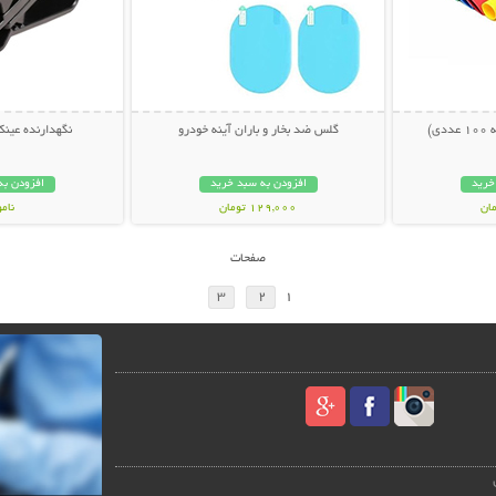
ی)
گلس ضد بخار و باران آینه خودرو
نگهدارنده عین
خرید
افزودن به سبد خرید
افزودن به
129,000 تومان
نام
189,000 تو
صفحات
3
2
1