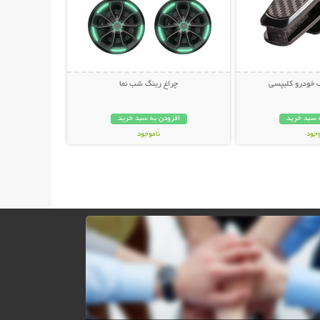
ک خودرو کلیپسی
چراغ رینگ شب نما
 سبد خرید
افزودن به سبد خرید
وجود
ناموجود
مان
298,000 تومان