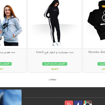
ست سوئیشرت و شلوار طرح Anarch
ست هودی مردانه و
خرید
افزودن به سبد خرید
افزودن به
ناموجود
نام
59,000 تومان
499,000 تو
صفحات