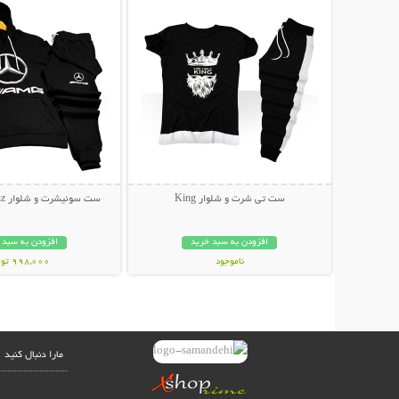
ست تی شرت و شلوار King
ست سوئیشرت و شلوار Mercedes-Benz
افزودن به سبد خرید
افزودن به سبد 
ناموجود
998,000 تومان
499,000 تومان
مارا دنبال کنید