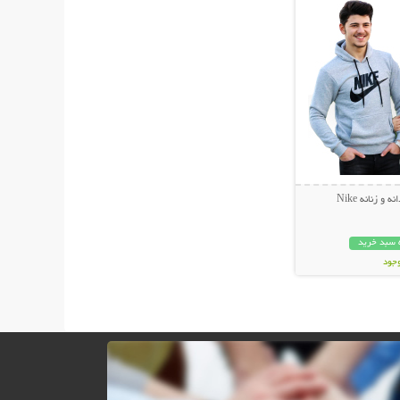
 زنانه Nike
 سبد خرید
وجود
مان