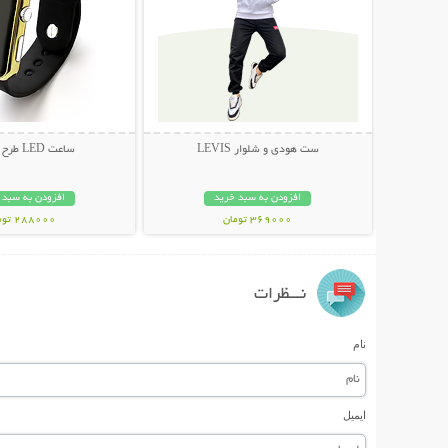
ست هودی و شلوار LEVIS
ساعت LED طرح اپل واچ
افزودن به سبد خرید
افزودن به سبد 
369000 تومان
288000 تومان
نـــظرات
نام
ایمیل