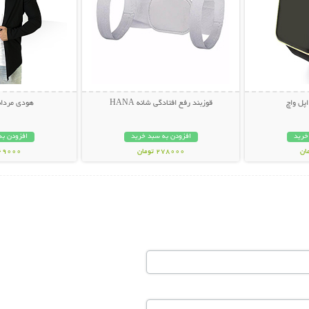
قوزبند رفع افتادگی شانه HANA
هودی مردانه 
خرید
افزودن به سبد خرید
افزودن به
278000 تومان
269000 تو