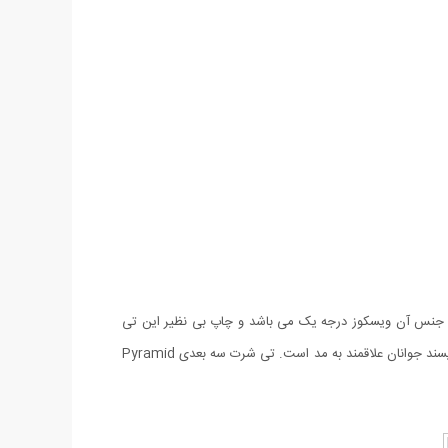
وتاه بوده و جنس آن ویسکوز درجه یک می باشد و چاپ بی نظیر این تی
شرت به گونه ای است که نمایی کاملا سه بعدی داشته و طراحی آن هر کسی را شگفت زده کرده و توجه همگان را به خود جلب می کند و بسیار مورد پسند جوانان علاقمند به مد است‏.‏ تی شرت سه بعدی Pyramid