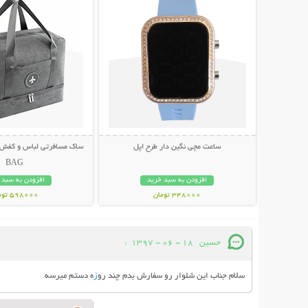
ساعت مچی نگین دار طرح اپل
BAG
افزودن به سبد خرید
افزودن به سبد 
348000 تومان
598000 تومان
حسین
18 - 06 - 1397
:
سلام جناب این شلوار رو سفارش بدم چند رو
ز
ه دستم میرسه