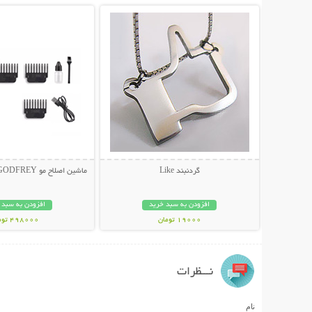
گردنبند Like
ماشین اصلاح مو GODFREY مدل Profession
افزودن به سبد خرید
افزودن به سبد 
19000 تومان
498000 تومان
نـــظرات
نام