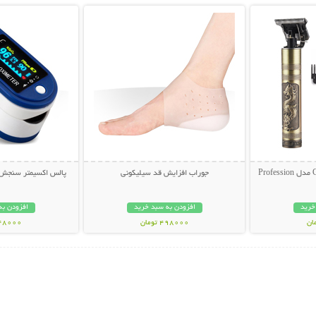
جوراب افزایش قد سیلیکونی
پالس اکسیمتر سنجش 
خرید
افزودن به سبد خرید
افزودن به
498000 تومان
448000 تو