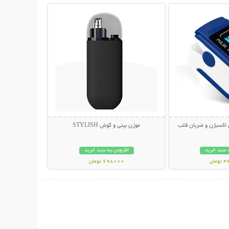
اکسیژن و ضربان قلب
موزن بینی و گوش STYLISH
 سبد خرید
افزودن به سبد خرید
مان
698000 تومان