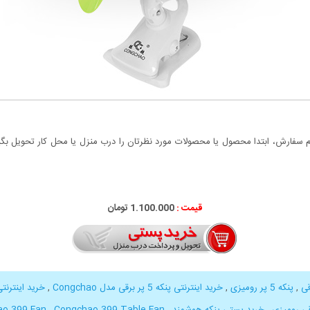
سفارش، ابتدا محصول یا محصولات مورد نظرتان را درب منزل یا محل کار تحویل بگیری
قیمت :
1.100.000 تومان
,
پنکه 5 پر رومیزی
,
خرید اینترنتی پنکه 5 پر برقی مدل Congchao
,
خرید اینترنتی پنکه
قی رومیزی
,
خرید پستی پنکه هوشمند
,
Congchao 399 Table Fan
,
ao 399 Fan