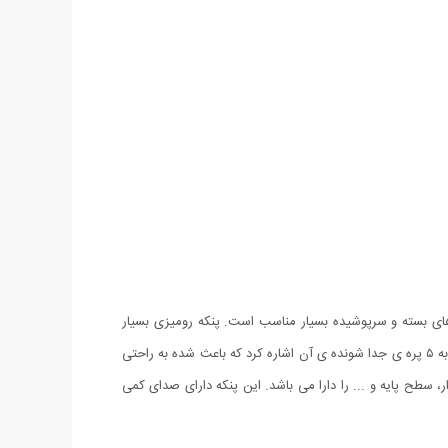
هوای محیط های بسته و سرپوشیده بسیار مناسب است. پنکه رومیزی بسیار
سبک و قابل حمل است و به راحتی می توان آن را بر روی لبه میز نصب و مورد استفاده قرار داد. این پنکه دارای خصوصیات خوبی است که می توان به ۵ پره ی جدا شونده ی آن اشاره کرد که باعث شده به راحتی
سقف، گوشه میز، دیوار، سطح پایه و ... را دارا می باشد. این پنکه دارای صدای کمی