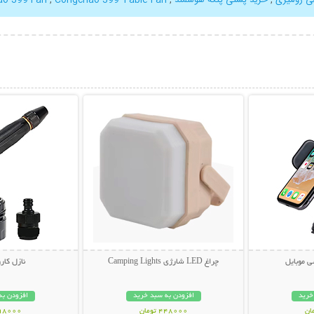
بیشتر
نمایش توضیحات بیشتر
نمایش توضی
ی موبایل
چراغ LED شارژی Camping Lights
نازل کاروا
خرید
افزودن به سبد خرید
افزودن به
448000 تومان
598000 تو