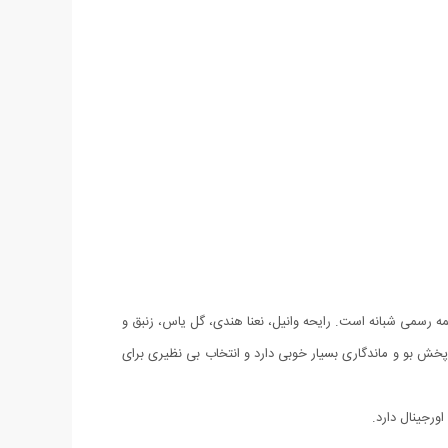
میهمانی های نیمه رسمی شبانه است. رایحه وانیل، نعنا هندی، گل یاس، زنبق و
 پرتقال به کار رفته در آن همچنین رایحه تلخ بادام به راحتی در میان ترکیباتش قابل استشمام می باشد. ادکلن زنانه لانکوم La Vie Est Belle، پخش بو و ماندگاری بسیار خوبی دارد و انتخاب بی نظیری برای
ورجینال دارد.