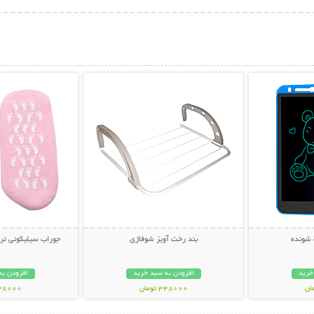
بیشتر
نمایش توضیحات بیشتر
نمایش توضی
 شونده
بند رخت آویز شوفاژی
جوراب سیلیکونی ترک پا  Socks
خرید
افزودن به سبد خرید
افزودن به
348000 تومان
238000 تو