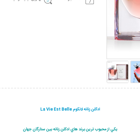
ادکلن زنانه لانکوم La Vie Est Belle
يكي از محبوب ترين برند هاي ادكلن زنانه بين ستارگان جهان