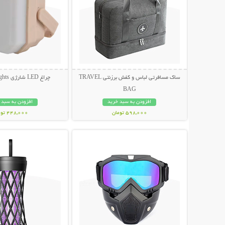
ساک مسافرتی لباس و کفش برزنتی TRAVEL
چراغ LED شارژی Camping Lights
BAG
افزودن به سبد خرید
افزودن به سبد 
598,000 تومان
448,000 تومان
نمایش توضیحات بیشتر
نمایش توضیحات 