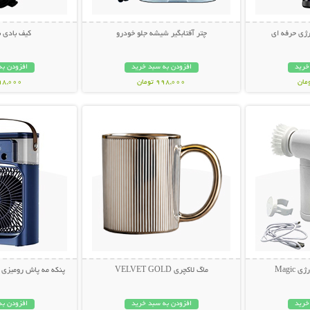
ژی حرفه ای
چتر آفتابگیر شیشه جلو خودرو
کیف بادی 
خرید
افزودن به سبد خرید
افزودن به
998,000 تومان
498,000 تو
بیشتر
نمایش توضیحات بیشتر
نمایش توضی
Magi
ماگ لاکچری VELVET GOLD
پنکه مه پاش رومیزی AIR COOLER FAN
خرید
افزودن به سبد خرید
افزودن به