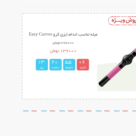
میله تناسب اندام ایزی کرو Easy Curves
298000 تومان
139000 تومان
1
3
2
0
5
5
0
5
6
ثانیه
دقیقه
ساعت
روز