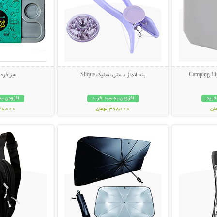
بند انداز دستی اسلیک Slique
میز فرم
خرید
افزودن به سبد خرید
افزودن به
398,000 تومان
478,000 تو
بیشتر
نمایش توضیحات بیشتر
نمایش توضی