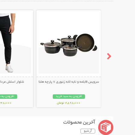
نمایش توضیحات بیشتر
نمایش توضیح
سرویس قابلمه و تابه لانه زنبوری 7 پارچه هلنا
شلوار اسلش مردانه طر
افزودن به سبد خرید
افزودن به 
2,898,000 تومان
348,000 توما
آخرین محصولات
آرشیو