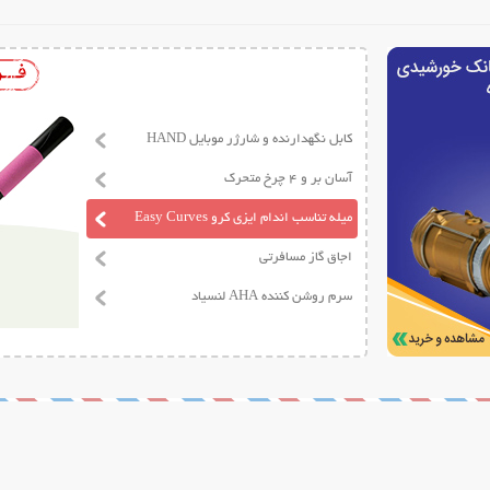
کابل نگهدارنده و شارژر موبایل HAND
آسان بر و 4 چرخ متحرک
میله تناسب اندام ایزی کرو Easy Curves
اجاق گاز مسافرتی
سرم روشن کننده AHA لنسیاد