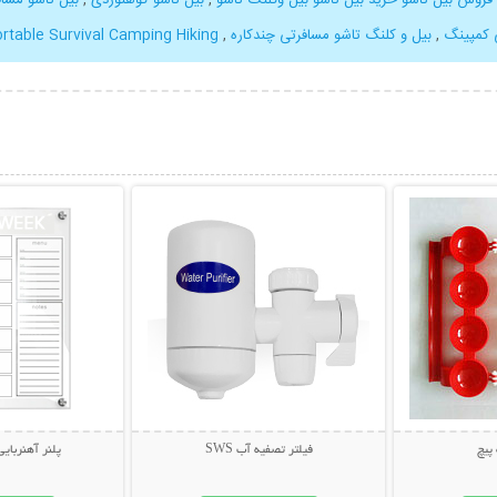
 کمپینگ
,
بیل و کلنگ تاشو مسافرتی چندکاره
,
rtable Survival Camping Hiking
بیشتر
نمایش توضیحات بیشتر
نمایش توضی
پیچ
فیلتر تصفيه آب SWS
پلنر آهنربا