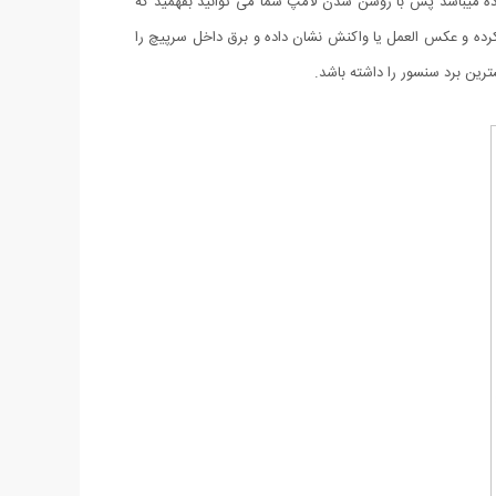
ده میباشد پس با روشن شدن لامپ شما می توانید بفهمید که
دید 360 درجه کاملی که دارد کوچکترین حرکت را دتکت کرده و عکس العمل یا واکنش نشان داده و برق داخل سرپیچ را
رین برد سنسور را داشته باشد.