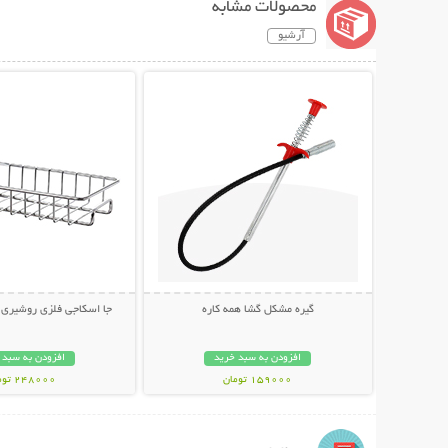
محصولات مشابه
آرشیو
نمایش توضیحات بیشتر
نمایش توضیحات 
گیره مشکل گشا همه کاره
جا اسکاجی فلزی روشیری Stainless Steel
افزودن به سبد خرید
افزودن به سبد 
159000 تومان
248000 تومان