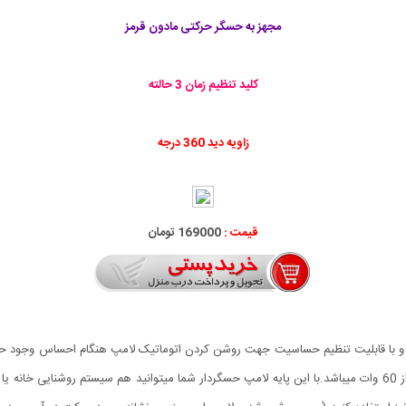
مجهز به حسگر حرکتی مادون قرمز
کلید تنظیم زمان 3 حالته
زاویه دید 360 درجه
قیمت :
169000 تومان
سور دار پیشرفته یا سنسور حرکتی با برد دید 6 متری و با قابلیت تنظیم حساسیت جهت روشن کردن اتوماتیک لام
لامپ، مخصوص لامپ های با پایه E27 معمولی و قدرت کمتر از 60 وات میباشد.با این پایه لامپ حسگردار شما میتوانید 