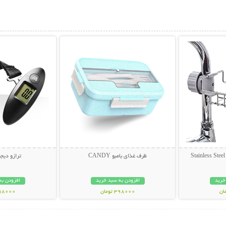
بیشتر
نمایش توضیحات بیشتر
نمایش توضی
ظرف غذای بامبو CANDY
ترازو دیج
خرید
افزودن به سبد خرید
افزودن به
398000 تومان
398000 تو