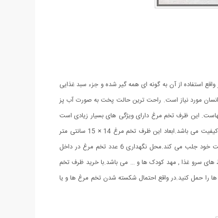
اقع استفاده از آن به گونه ای همه گیر شده و جزء سبد غذایی
انسان مورد نیاز است. راحت ترین حالت پخت به صورت آب پز
نهاست. این ظرف تخم مرغ دارای ویژگی های بسیار زیادی است
که در ادامه به آن اشاره خواهد شد.جنس به کار رفته در ساخت استند تخم مرغ پنگوئنی از پلاستیک مرغوب و مقاوم در برابر حرارت بوده که بسیار با کیفیت می باشد.ابعاد این ظرف تخم مرغ 14 × 15 سانتی متر
است لذا فضای زیادی از محیط یخچال یا قابلمه شما را اشغال نخواهد کرد.طراحی انجام شده به گونه ای جذاب است که نظر هر بیننده ای را به سمت خود جلب می کند.محل نگهداری 6 عدد تخم مرغ در داخل
 های سرو غذا , مهد کودک ها و … می باشد.با خرید ظرف تخم
 ها را حمل کنید.در واقع احتمال شکسته شدن تخم مرغ ها و یا