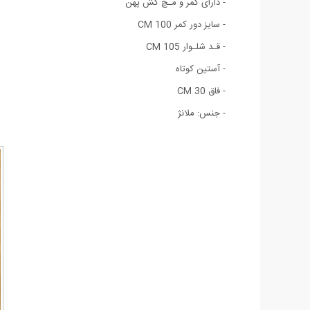
-
دارای کمر و مـچ کش پهن
-
سایز دور کمر 100 CM
-
قـد شلـوار 105 CM
-
آستین کوتاه
-
فاق 30 CM
-
جنس: ملانژ