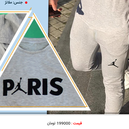
قیمت :
199000 تومان