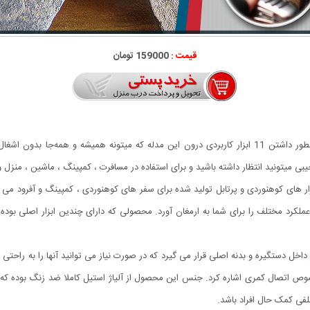
قیمت :
159000 تومان
امتیاز اصلی ابزار 11 کاره جیبی کوچیک و جیبی بودن و همینطور داشتن 11 ابزار کاربردی درون این مدله ک
ی میتونید انتظار داشته باشید و برای استفاده در مسافرت ، کمپینگ ، ماشین ، منزل و .
ترین ابزار های کوهنوردی و پرتابل تولید شده برای سفر های کوهنوردی ، کمپینگ و آفرود م
بت به قیمت بسیار مناسب خود بوده و می تواند حدود 20 عملکرد مختلف را برای شما به ارمغان آورد. محصولی که دارای چن
اخل دستگیره و بدنه اصلی قرار می گیرد که در صورت نیاز می توانید آنها را به راحتی ا
اتصال کمری اشاره کرد. جنس این محصول از آلیاژ استیل کاملا ضد زنگ بوده که در 
فی کمک حال افراد باشد.