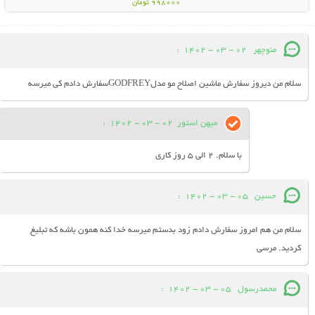
998000 تومان
منوچهر
02 - 03 - 1402
:
سلام من دیروز سفارش ماشین اصلاح مو مدلGODFREYسفارش دادم کی میرسه
میهن استور
02 - 03 - 1402
:
با سلام. 2 الی 5 روز کاری
حسین
05 - 03 - 1402
:
سلام من هم امروز سفارش دادم زود بدستم میرسه خدا کنه همون باشه که تبلیغ
کردید. مرسی
محمدرسول
05 - 03 - 1402
: