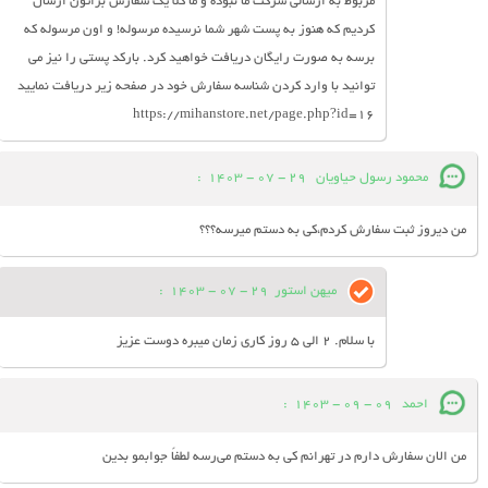
مربوط به ارسالی شرکت ما نبوده و ما کلا یک سفارش براتون ارسال
کردیم که هنوز به پست شهر شما نرسیده مرسوله! و اون مرسوله که
برسه به صورت رایگان دریافت خواهید کرد. بارکد پستی را نیز می
توانید با وارد کردن شناسه سفارش خود در صفحه زیر دریافت نمایید
https://mihanstore.net/page.php?id=16
محمود رسول حیاویان
29 - 07 - 1403
:
من دیروز ثبت سفارش کردم،کی به دستم میرسه؟؟؟
میهن استور
29 - 07 - 1403
:
با سلام. 2 الی 5 روز کاری زمان میبره دوست عزیز
احمد
09 - 09 - 1403
:
من الان سفارش دارم در تهرانم کی به دستم می‌رسه لطفاً جوابمو بدین