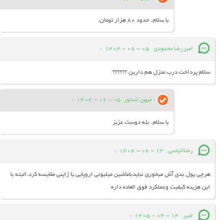
با سلام. حدود 80 هزار تومان.
امیررضا محمودی
05 - 06 - 1404
:
سلام پرداخت درب منزل هم دارین ؟؟؟؟؟؟
میهن استور
05 - 06 - 1404
:
با سلام. بله دوست عزیز
رضاالیاسی
13 - 06 - 1404
:
هرچی پول بدی آش میخوری نبایدباماشین میلیونی اروپایی یا ژاپنی مقایسه کرد.البته با
این هزینه کیفیت وعملکرد فوق العاده داره
امیر
14 - 04 - 1405
: