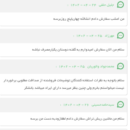
جلیل حلفی
24 - 04 - 1402
:
من امشب سفارش دادم انشالله چهاریاپنج روزبرسه
مهرزاد
25 - 04 - 1402
:
سلام من الان سفارش امیدوارم به گفته دوستان یکبارمصرف نباشه
محمدجواد والوریان
25 - 04 - 1402
:
سلام باتوجه به نظرات استفاده کنندگان توضیحات فروشنده از صداقت مطلوبی برخوردار
نیست میخواستم بخرم ولی چنین بنظر میرسد دارای ایراد میباشد باتشکر
سیدحامدحسینی
26 - 04 - 1402
:
سلام من ماشین ریش تراش سفارش دادم لطفازودبه دست من برسه