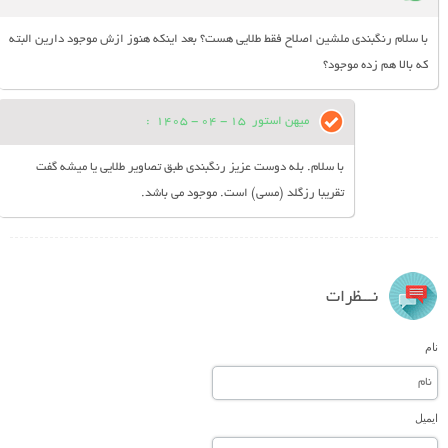
با سلام رنگبندی ملشین اصلاح فقط طلایی هست؟ بعد اینکه هنوز ازش موجود دارین البته
که بالا هم زده موجود؟
میهن استور
15 - 04 - 1405
:
با سلام. بله دوست عزیز رنگبندی طبق تصاویر طلایی یا میشه گفت
تقریبا رزگلد (مسی) است. موجود می باشد.
نـــظرات
نام
ایمیل