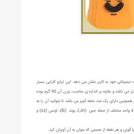
عددی در صفحه نمایشگر کوچک دیجیتالی خود به کاربر نشان می دهد. این ترازو کارایی بسیار
ساده ای دارد و قادر به جمع زدن وزن ها و یا ذخیره آنها در حافظه، نمی باشد.ترازو آویز دیجیتالی دارای بدنه ای پلاستیکی و با ابعاد 7*21 سانتی متر می باشد و علاوه بر اندازه ی مناسب، وزن آن 90 گرم بوده
مچنین دارای یک عدد حلقه آویز می باشد تا بتوانید آن را به
کلید های خود و یا کمر شلوار وصل کنید و در هر جایی از آن استفاده نمایید.ترازو دیجیتالی مدل لبخند دارای کلید تغییر حالت اندازه گیری می باشد و 4 واحد مختلف از جمله جین (Jin)، پوند (lb)، اونس (oz) و
ا گونی و هر نقطه از جسمی که بتوان به آن آویزان کرد
.