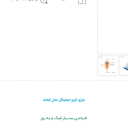
ترازو آویز دیجیتال مدل لبخند
طـراحـی بســیار شیک و بـه روز