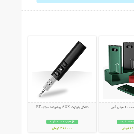
حات بیشتر
نمایش توضیحات بیشتر
دانگل بلوتوث AUX پیشرفته BT-450
 سبد خرید
افزودن به سبد خرید
مان
298000 تومان