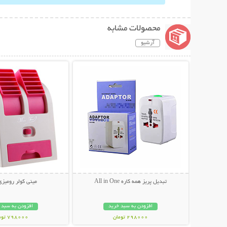
محصولات مشابه
آرشیو
نمایش توضیحات بیشتر
نمایش توضیحات 
تبدیل پریز همه کاره All in One
مينی کولر روميزی SB
افزودن به سبد خرید
افزودن به سبد 
298000 تومان
798000 تومان