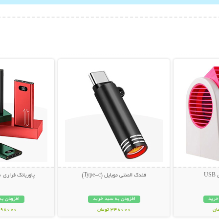
بیشتر
نمایش توضیحات بیشتر
نمایش توضی
U
فندک المنتی موبایل (Type-c)
پاوربانک فراری 10000 میلی آمپر
خرید
افزودن به سبد خرید
افزودن به
348000 تومان
2698000 تو