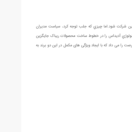
اري کند و عملا صاحب اين شرکت شود.اما چيزي که جلب توجه کرد، سياست مديران
ط تکنولوژي آديداس را در خطوط ساخت محصولات ريباک جايگزين
دیگر به انها این فرصت را می داد که با ایجاد ویژگی های مکمل در این دو برند به