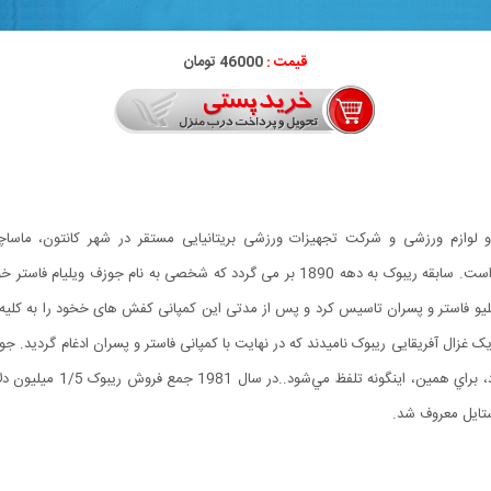
قیمت :
46000 تومان
ازم ورزشی و شرکت تجهیزات ورزشی بریتانیایی مستقر در شهر کانتون، ماساچوست
ربوک(REBOOK) که یک نوع غزال آفریقایی است، گرفته شده است. سابقه ریبوک به دهه 1890 بر
 یک غزال آفریقایی ریبوک نامیدند که در نهایت با کمپانی فاستر و پسران ادغام گردید. جو
يک مسابقه برده بود. اين دي
ستایل معروف شد.