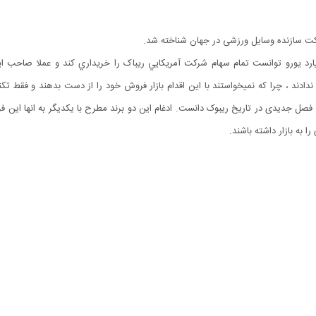
ديداس در سال 2005 ميلادي با پرداخت مبلغ 3 ميليارد يورو توانست تمام سهام شرکت آمريکايي ريباک را خريد
ندادند ، چرا که نميخواستند با اين اقدام بازار فروش خود را از دست بدهند و فق
یداس با ریبوک در ژانویه سال 2006 را می توان فصل جدیدی در تاریخ ریبوک دانست. ادغام این دو برند مطرح با یک
ا به بازار داشته باشند.