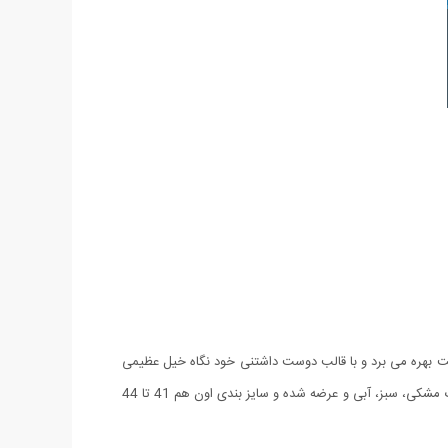
بهره می برد و با قالب دوست داشتنی خود نگاه خیل عظیمی
از دوستداران دنیای کتاتی را به خود جلب کرده. ویژگی بعدی داشتن کفی دوخته شده هستش که باعث استحکام بالاتر کفش شده. این کفش در 3 رنگ مشکی، سبز، آبی و عرضه شده و سایز بندی اون هم 41 تا 44