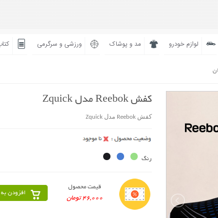
لوازم خودرو
مد و پوشاک
ورزشی و سرگرمی
کتاب
ان
کفش Reebok مدل Zquick
کفش Reebok مدل Zquick
رنگ
قیمت محصول
افزودن به 
46,000 تومان