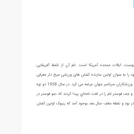
، ایالات متحده آمریکا است. نام آن از تلفظ آفریقایی
 می گردد که شخصی به نام جوزف ویلیام فاستر خود را به عنوان اولین سازنده کفش های ورزشی میخ دار معرفی
کرد. تا سال 1895 او شرکتی در شهر بولتون با نام اصلی جی.دبلیو فاستر و پسران تاسیس کرد و پس از مدتی این کمپانی کفش های خخود را به کلیه ورزشکاران سرتاسر جهان عرضه می کرد. در سال 1958 دو نوه
 و جف فوستر نام را در لغت نامه‌اي پيدا کردند که ،جو فوستر در
کشنري نسخه‌ي جنوب آفريقايي بود، براي همين، اينگونه تلفظ مي‌شود..در سال 1981 جمع فروش ریبوک 1/5 میلیون دلار بود و نقطه عطف سال بعد بوجود آمد که ریبوک اولین کفش