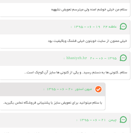
سلام من خیلی خوشم امده ولی میترسم تعویض نشههه
عاطفه 24
19 - 06 - 1395
:
خیلی ممنون از سایت خوبتون خیلی قشنگ وباکیفیت بود
:
hhaniyeh.h2
20 - 06 - 1395
سلام..کتونی ها به دستم رسید. و یکی از کتونی ها سایز آن کوچک است..
میهن استور
20 - 06 - 1395
:
با سلام میتوانید برای تعویض سایز با پشتیبانی فروشگاه تماس بگیرید.
چیمن
21 - 06 - 1395
: