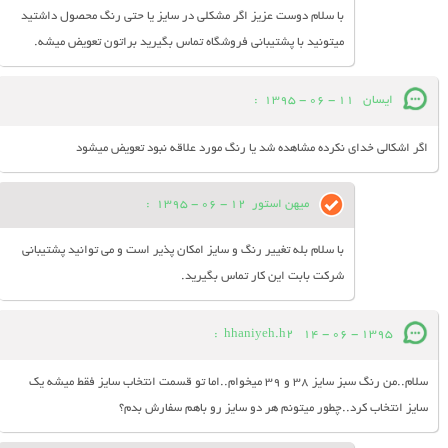
با سلام دوست عزیز اگر مشکلی در سایز یا حتی رنگ محصول داشتید
میتونید با پشتیبانی فروشگاه تماس بگیرید براتون تعویض میشه.
ایسان
11 - 06 - 1395
:
اگر اشکالی خدای نکرده مشاهده شد یا رنگ مورد علاقه نبود تعويض میشود
میهن استور
12 - 06 - 1395
:
با سلام بله تغییر رنگ و سایز امکان پذیر است و می توانید پشتیبانی
شرکت بابت این کار تماس بگیرید.
:
hhaniyeh.h2
14 - 06 - 1395
سلام..من رنگ سبز سایز 38 و 39 میخوام..اما تو قسمت انتخاب سایز فقط میشه یک
سایز انتخاب کرد..چطور میتونم هر دو سایز رو باهم سفارش بدم؟