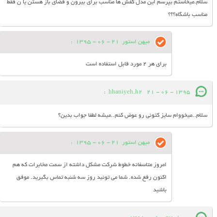
سلام.میخاستم بپرسم این مدل کفش ها مناسب برای بیرون و فضای باز هستن یا ن فقط
مناسب باشگاه؟؟؟
میهن استور
21 - 06 - 1395
:
برای هر 2 مورد قابل استفاده است
:
hhaniyeh.h2
21 - 06 - 1395
سلام..میخووام سایز کتونی رو عوض کنم..میشه لطفا جواب بدین؟
میهن استور
21 - 06 - 1395
:
امروز متاسفانه خطوط شرکت مشکل داشته از سمت مخابرات که هم
اکنون رفع شده. شما می تونید روز سه شنبه تماس بگیرید. موفق
باشید