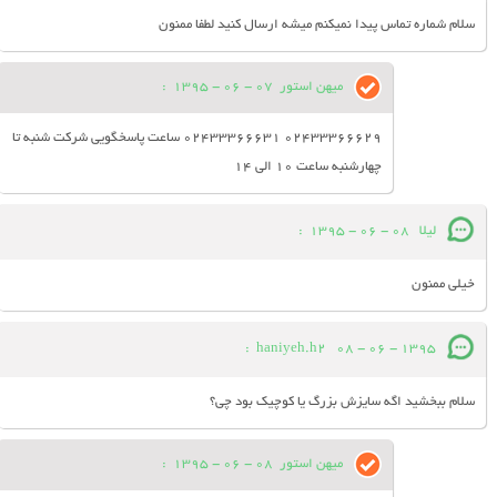
سلام شماره تماس پیدا نمیکنم میشه ارسال کنید لطفا ممنون
میهن استور
07 - 06 - 1395
:
02433366629 02433366631 ساعت پاسخگویی شرکت شنبه تا
چهارشنبه ساعت 10 الی 14
لیلا
08 - 06 - 1395
:
خیلی ممنون
:
haniyeh.h2
08 - 06 - 1395
سلام ببخشید اگه سایزش بزرگ یا کوچیک بود چی؟
میهن استور
08 - 06 - 1395
: