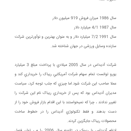
سال 1986 میزان فروش 919 میلیون دلار
سال 1987 4/1 میلیارد دلار
سال 1991 7/2 میلیارد دلار و به عنوان بهترین و نوآورترین شرکت
سازنده وسایل ورزشی در جهان شناخته شد.
شرکت آديداس در سال 2005 ميلادي با پرداخت مبلغ 3 ميليارد
يورو توانست تمام سهام شرکت آمريکايي ريباک را خريداري کند و
عملا صاحب اين شرکت شود.اما چيزي که جلب توجه کرد، سياست
مديران آديداس بود که پس از خريداري ريباک نام اين شرکت را
تغيير ندادند ، چرا که نميخواستند با اين اقدام بازار فروش خود را از
دست بدهند و فقط تکنولوژي آديداس را در خطوط ساخت
محصولات ريباک جايگزين کردند.
ادغام آدیداس با ریبوک در ژانویه سال 2006 را می توان فصل