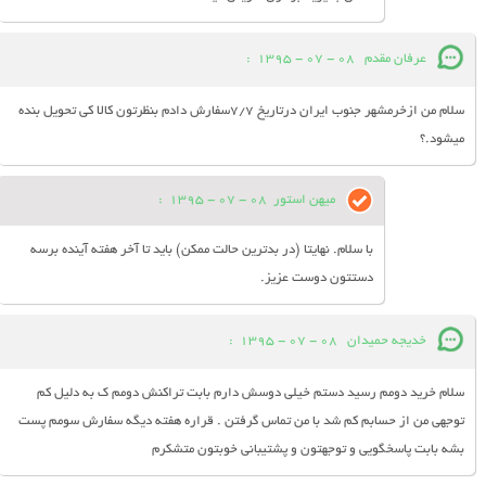
عرفان مقدم
08 - 07 - 1395
:
سلام من ازخرمشهر جنوب ایران درتاریخ 7/7سفارش دادم بنظرتون کالا کی تحویل بنده
میشود.؟
میهن استور
08 - 07 - 1395
:
با سلام. نهایتا (در بدترین حالت ممکن) باید تا آخر هفته آینده برسه
دستتون دوست عزیز.
خدیجه حمیدان
08 - 07 - 1395
:
سلام خرید دومم رسید دستم خیلی دوسش دارم بابت تراکنش دومم ک به دلیل کم
توجهی من از حسابم کم شد با من تماس گرفتن . قراره هفته دیگه سفارش سومم پست
بشه بابت پاسخگویی و توجهتون و پشتیبانی خوبتون متشکرم