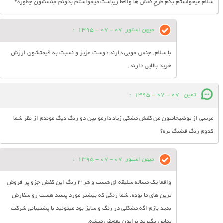
سلام میخواستم بگم طرح کفش ها واقعا زیباست میخواستم بدونم جنسشون چطوره؟
میهن استور
07 - 07 - 1395
:
با سلام. جنس خوبی دارند دوست عزیز و نسبت به قیمتشون ارزش
خرید بالایی دارند.
ثمین
07 - 07 - 1395
:
مرسی از توضیحاتتون من کفش مشکی زیاد دارمو بین دو رنگ دیگ موندم از نظر شما
کدوم رنگ قشنگ تره؟
میهن استور
07 - 07 - 1395
:
واقعا یک مساله سلیقه ای هست و هر 3 رنگ این کفش جزو پر فروش
ترین های ما بوده. شما رنگی که بیشتر مورد پسند هست رو سفارش
بدید بازم اگه مشکلی در رنگ و سایز بود میتونید با پشتیبانی شرکت
تماس بگیرید براتون تعویض میشه.