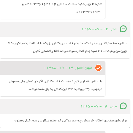
شنبه تا چهارشنبه ساعت 10 الی 14 02433366629 و
02433366631
الناز
02 - 07 - 1395
:
سلام.خسته نباشین.میخواستم بدونم قالب این کفش بزرگه یا استاندارده یا کوچیک؟
چون من پام 35-36 نمیدونم اندازه میشه یانه.لطفا راهنمایی کنین
میهن استور
03 - 07 - 1395
:
با سلام. مقداری کوچک هست قالب کفش. اگر در کفش های معمولی
میتونید 36 بپوشید 37 این کفش به پای شما میشه.
ه.ص
04 - 07 - 1395
:
برای شهرستانیها امکان خریدش چه جوریه؟می خواستم سفارش بدم.خیلی ممنون