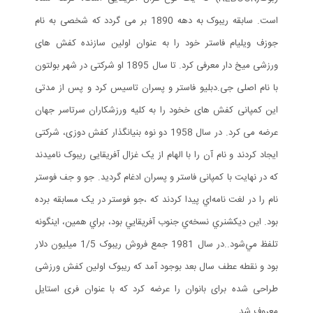
است. سابقه ریبوک به دهه 1890 بر می گردد که شخصی به نام
جوزف ویلیام فاستر خود را به عنوان اولین سازنده کفش های
ورزشی میخ دار معرفی کرد. تا سال 1895 او شرکتی در شهر بولتون
با نام اصلی جی.دبلیو فاستر و پسران تاسیس کرد و پس از مدتی
این کمپانی کفش های خخود را به کلیه ورزشکاران سرتاسر جهان
عرضه می کرد. در سال 1958 دو نوه بنیانگذار کفش دوزی، شرکتی
ایجاد کردند و نام آن را با الهام از یک غزال آفریقایی ریبوک نامیدند
که در نهایت با کمپانی فاستر و پسران ادغام گردید. جو و جف فوستر
نام را در لغت نامه‌اي پيدا کردند که ،جو فوستر در يک مسابقه برده
بود. اين ديکشنري نسخه‌ي جنوب آفريقايي بود، براي همين، اينگونه
تلفظ مي‌شود..در سال 1981 جمع فروش ریبوک 1/5 میلیون دلار
بود و نقطه عطف سال بعد بوجود آمد که ریبوک اولین کفش ورزشی
طراحی شده برای بانوان را عرضه کرد که با عنوان فری استایل
معروف شد.