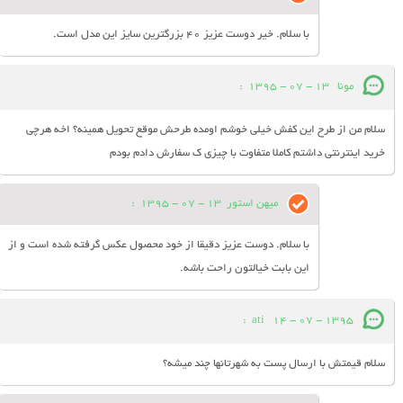
با سلام. خیر دوست عزیز 40 بزرگترین سایز این مدل است.
مونا
13 - 07 - 1395
:
سلام من از طرح این کفش خیلی خوشم اومده طرحش موقع تحویل همینه؟ اخه هرچی
خرید اینترنتی داشتم کاملا متفاوت با چیزی ک سفارش دادم بودم
میهن استور
13 - 07 - 1395
:
با سلام. دوست عزیز دقیقا از خود محصول عکس گرفته شده است و از
این بابت خیالتون راحت باشه.
:
ati
14 - 07 - 1395
سلام قیمتش با ارسال پست به شهرتانها چند میشه؟