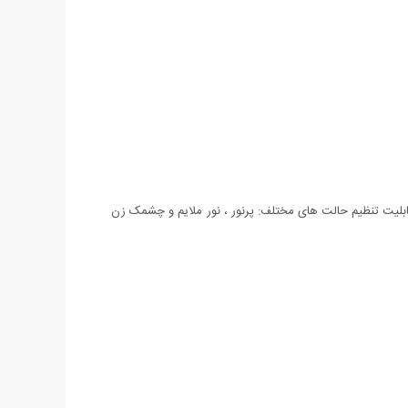
ت فانوسی (با نور های قرمز یا سفید) و یا روشنایی به عنوان چراغ قوه معمولی (در هر 2 روش استفاده قابلیت تنظیم حالت های مختلف: پرنور ، نور ملایم و چشمک زن