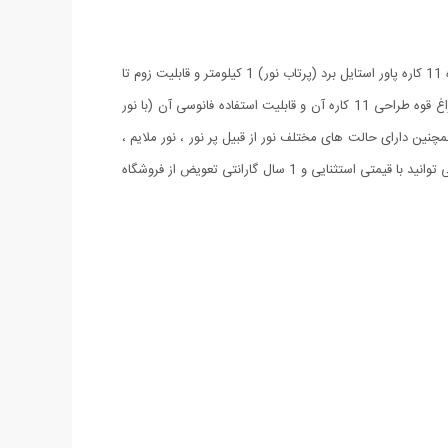
چراغ قوه چند کاره پاور استایل یک چراغ قوه ی کامل و تمام عیار هست چرا که هر انتظاری از چراغ قوه دارید برای شما فراهم خواهد ساخت. چراغ قوه 11 کاره پاور استایل برد (پرتاب نور) 1 کیلومتر و قابلیت زوم تا
3000 برابر را دارا می باشد. جنس بدنه این چراغ قوه آلیاژ آلومینیوم مقاوم بوده و از یک باطری شارژی ۳٫۷ ولتی بهره می برد. از ویژگی های این چراغ قوه طراحی 11 کاره آن و قابلیت استفاده فانوسی آن (با نور
چنین دارای حالت های مختلف نور از قبیل پر نور ، نور ملایم ،
نور کم و چشمک زن یا حالت خطر می باشد. همچنین این محصول دارای 2 شارژر برق شهری و فندکی اتومبیل می باشد. این محصول را هم اکنون می توانید با قیمتی استثنایی و 1 سال گارانتی تعویض از فروشگاه